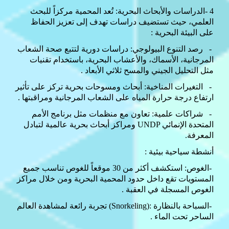
4
-
الدراسات والأبحاث البحرية: تُعد المحمية مركزاً للبحث
العلمي، حيث تستضيف دراسات تهدف إلى تعزيز الحفاظ
على البيئة البحرية
:
-
رصد التنوع البيولوجي: دراسات دورية لتتبع صحة الشعاب
المرجانية، الأسماك، والأعشاب البحرية، باستخدام تقنيات
مثل التحليل الجيني والمسح ثلاثي الأبعاد
.
-
التغيرات المناخية: أبحاث ومسوحات بحرية تركز على تأثير
ارتفاع درجة حرارة المياه على الشعاب المرجانية ومراقبتها
.
-
شراكات علمية: تعاون مع منظمات مثل برنامج الأمم
المتحدة الإنمائي
UNDP
ومراكز أبحاث بحرية عالمية لتبادل
المعرفة
.
أنشطة سياحية بيئية
:
-
الغوص: استكشف أكثر من 30 موقعاً للغوص تناسب جميع
المستويات تقع داخل حدود المحمية البحرية ومن خلال مراكز
الغوص المسجلة في العقبة
.
-
السباحة بالنظارة
(Snorkeling):
تجربة رائعة لمشاهدة العالم
الساحر تحت الماء
.