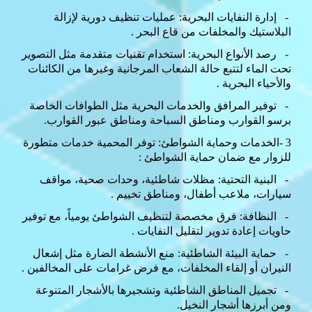
-
إدارة النفايات البحرية: عمليات تنظيف دورية لإزالة
البلاستيك والمخلفات من قاع البحر
.
-
رصد الأنواع البحرية: استخدام تقنيات متقدمة مثل التصوير
تحت الماء لتتبع حالة الشعاب المرجانية وغيرها من الكائنات
والأحياء البحرية
.
-
توفير المرافق والخدمات البحرية مثل الطوافات الخاصة
برسو القوارب ومناطق السباحة ومناطق عبور القوارب
.
3
-
الخدمات وحماية الشواطئ: توفر المحمية خدمات متطورة
للزوار مع ضمان حماية الشواطئ
:
-
البنية التحتية: مظلات شاطئية، وحدات صحية، مواقف
سيارات، ملاعب أطفال، ومناطق تخييم
.
-
النظافة: فرق مخصصة لتنظيف الشواطئ يومياً، مع توفير
حاويات إعادة تدوير لتقليل النفايات
.
-
حماية البيئة الشاطئية: منع الأنشطة الضارة مثل إشعال
النيران أو إلقاء المخلفات، مع فرض غرامات على المخالفين
.
-
تجميل المناطق الشاطئية وتشجيرها بالأشجار المتنوعة
ومن أبرزها أشجار النخيل
.