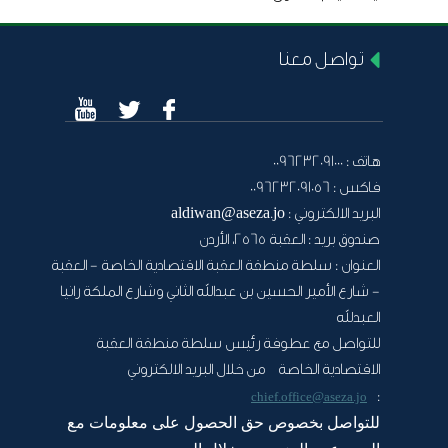
تواصل معنا
هاتف :
0096232091000
فاكس :
0096232091056
البريد الالكتروني :
aldiwan@aseza.jo
صندوق بريد :
العقبة 2565، الأردن
العنوان :
سلطة منطقة العقبة الاقتصادية الخاصة - العقبة
- شارع الأمير الحسين بن عبدالله الثاني وشارع الملكة رانيا
العبدلله
للتواصل مع عطوفة رئيس سلطة منطقة العقبة
الاقتصادية الخاصة من خلال البريد الالكتروني
:
chief.office@aseza.jo
للتواصل بخصوص حق الحصول على معلومات مع