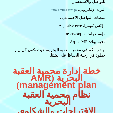
للتواصل والاستفسار
:
البريد الإلكتروني
:
info-amr@aseza.jo
منصات التواصل الاجتماعي
:
- إكس (تويتر): AqabaReserve
- إنستغرام: reserveaqaba
- فيسبوك: Aqaba.MR
نرحب بكم في محمية العقبة البحرية، حيث تكون كل زيارة
خطوة في رحلة الحفاظ على بيئتنا.
خطة ادارة محمية العقبة
AMR
البحرية (
management plan
)
نظام محمية العقبة
البحرية
الاقتراحات والشكاوى