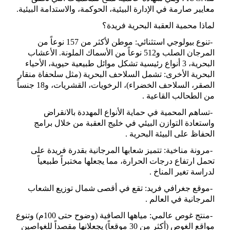
معايير صارمة في الإدارة البيئية، الحوكمة، والاستدامة البيئية
.
لماذا محمية العقبة البحرية فريدة؟
-
تنوع بيولوجي استثنائي: موطن لأكثر من 157 نوعاً من
المرجان الصلب و512 نوعاً من الأسماك الملونة. الأعشاب
البحرية، 3 أنواع رئيسية تشكل موائل طبيعية حيوية، الأحياء
البحرية الأخرى: تشمل السلاحف البحرية (مثل سلحفاة منقار
الصقر، السلاحف الخضراء)، الرخويات، القشريات، و18 جنساً
من الطحالب القاعية
.
-
تساهم المحمية في حماية الأنواع المهددة بالانقراض
واستعادة التوازن البيئي في خليج العقبة من خلال برامج
الحفاظ على البيئة البحرية
.
-
مرونة مناخية: تتميز شعابها المرجانية بقدرة فريدة على
تحمل ارتفاع درجات الحرارة، مما يجعلها مختبراً طبيعياً
لدراسة تغير المناخ
.
-
موقع جغرافي فريد: تقع في أقصى شمال توزيع الشعاب
المرجانية في العالم
.
-
منتج غوص عالمي: مياهها الصافية (وضوح حتى 100م) وتنوع
مواقع الغوص (أكثر من 30 موقعاً) يجعلانها مقصداً للغواصين