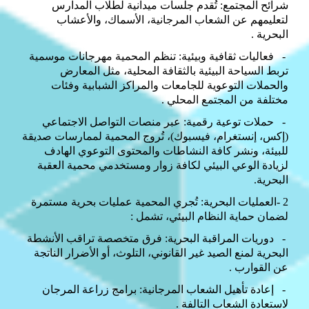
شرائح المجتمع: تُقدم جلسات ميدانية لطلاب المدارس
لتعليمهم عن الشعاب المرجانية، الأسماك، والأعشاب
البحرية
.
-
فعاليات ثقافية وبيئية: تنظم المحمية مهرجانات موسمية
تربط السياحة البيئية بالثقافة المحلية، مثل المعارض
والحملات التوعوية للجامعات والمراكز الشبابية وفئات
مختلفة من المجتمع المحلي
.
-
حملات توعية رقمية: عبر منصات التواصل الاجتماعي
(إكس، إنستغرام، فيسبوك)، تُروج المحمية لممارسات صديقة
للبيئة، ونشر كافة النشاطات والمحتوى التوعوي الهادف
لزيادة الوعي البيئي لكافة زوار ومستخدمي محمية العقبة
البحرية
.
2
-
العمليات البحرية: تُجري المحمية عمليات بحرية مستمرة
لضمان حماية النظام البيئي، تشمل
:
-
دوريات المراقبة البحرية: فرق متخصصة تراقب الأنشطة
البحرية لمنع الصيد غير القانوني، التلوث، أو الأضرار الناتجة
عن القوارب
.
-
إعادة تأهيل الشعاب المرجانية: برامج زراعة المرجان
لاستعادة الشعاب التالفة
.