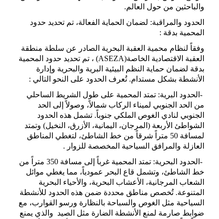
والباحثين من حول العالم
.
الحدود والمراقبة: لضمان الحماية الفعالة، تم تحديد حدود
المحمية بدقة
:
وفقاً لنظام محمية العقبة البحرية الصادر عن سلطة منطقة
العقبة الاقتصادية الخاصة
(ASEZA)
، تم تحديد حدود المحمية
بدقة لضمان حماية النظم البيئية البرية والبحرية وإدارة
الأنشطة بشكل مستدام. تُعرف الحدود على النحو التالي
:
-
الحدود البرية: تمتد المحمية على طول الشريط الساحلي
من الحد الجنوبي لميناء الركاب شمالاً، وصولاً إلى الحد
الجنوبي لنادي الغوص الملكي جنوباً. تشمل هذه الحدود
الشواطئ الأربعة (المرجان، اليمانية، الأزرق، النخيل) وتمتد
لمسافة 50 متراً شرقاً من خط الشاطئ، لتغطي المناطق
العازلة والمرافق السياحية المخصصة للزوار
.
-
الحدود البحرية: تمتد المحمية غرباً إلى مسافة 350 متراً من
خط الشاطئ، وتشمل قاع البحر عمودياً، مما يغطي موائل
الشعاب المرجانية، الأعشاب البحرية، والأحياء البحرية
المتنوعة. تُخصص مناطق محددة ضمن هذه الحدود للأنشطة
السياحية مثل الغوص والسباحة بالنظارة ورسو القوارب، مع
ضوابط صارمة لمنع الأنشطة الضارة مثل الصيد والذي يمنع