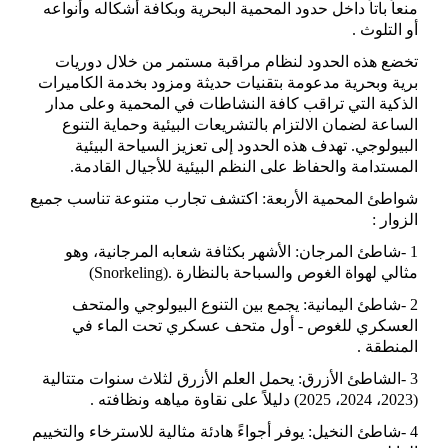
منعاً باتاً داخل حدود المحمية البحرية وبكافة أشكاله وأنواعه
أو التلوث
.
تخضع هذه الحدود لنظام مراقبة مستمر من خلال دوريات
برية وبحرية مدعومة بتقنيات حديثة ومزود بخدمة الكاميرات
الذكية التي تراقب كافة النشاطات في المحمية وعلى مدار
الساعة لضمان الالتزام بالتشريعات البيئية وحماية التنوع
البيولوجي. تهدف هذه الحدود إلى تعزيز السياحة البيئية
المستدامة والحفاظ على النظم البيئية للأجيال القادمة
.
شواطئ المحمية الأربعة: اكتشف تجارب متنوعة تناسب جميع
الزوار
:
1
-
شاطئ المرجان: الأشهر بكثافة شعابه المرجانية، وهو
مثالي لهواة الغوص والسباحة بالنظارة
(Snorkeling).
2
-
شاطئ اليمانية: يجمع بين التنوع البيولوجي والمتحف
العسكري للغوص - أول متحف عسكري تحت الماء في
المنطقة
.
3
-
الشاطئ الأزرق: يحمل العلم الأزرق لثلاث سنوات متتالية
(2023، 2024، 2025) دليلاً على نقاوة مياهه ونظافته
.
4
-
شاطئ النخيل: يوفر أجواءً هادئة مثالية للاسترخاء والتخييم