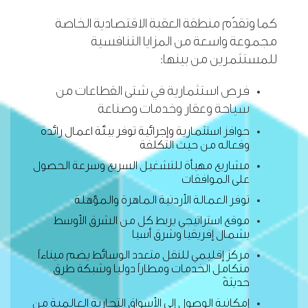
كما وتقدّم منطقة العقبة الاقتصادية الخاصة
مجموعة واسعة من المزايا التنافسية
للمستثمرين من بينها:
فرص استثمارية في شتى القطاعات من
سياحة وعقار وخدمات وصناعة
حوافز استثمارية وإجرائية توفر بيئة اعمال رائدة
وفعاله من حيث التكلفة
مشاريع مهيأة للتشغيل السريع وسرعة الحصول
على الموافقات
توفر العمالة الأردنية الماهرة والمؤهلة
موقع استراتيجي يربط كل من الشرق الأوسط
بشمال إفريقيا وشرق أسيا
مركز إقليمي للنقل متعدد الوسائط يضم ميناءاً
متكامل الخدمات ومطاراً دوليا وشبكة طرق
حديثةً
إمكانية الوصول إلى الأسواق التجارية العالمية من